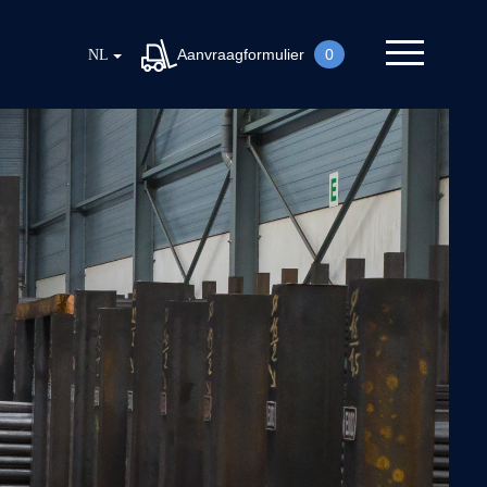
Aanvraagformulier
0
NL