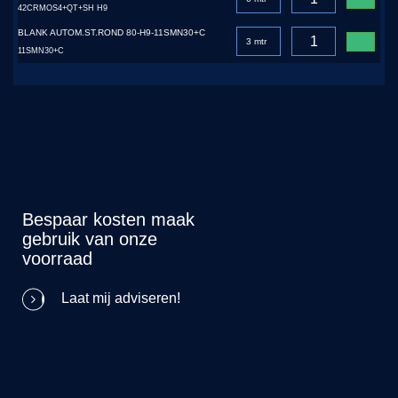
42CRMOS4+QT+SH H9
BLANK AUTOM.ST.ROND 80-H9-11SMN30+C
11SMN30+C
Bespaar kosten maak
gebruik van onze
voorraad
Laat mij adviseren!