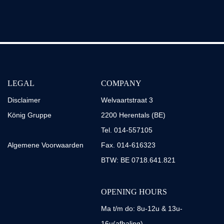
LEGAL
COMPANY
Disclaimer
Welvaartstraat 3
König Gruppe
2200 Herentals (BE)
Tel. 014-557105
Algemene Voorwaarden
Fax. 014-616323
BTW: BE 0718.641.821
OPENING HOURS
Ma t/m do: 8u-12u & 13u-
16u(afhaling)