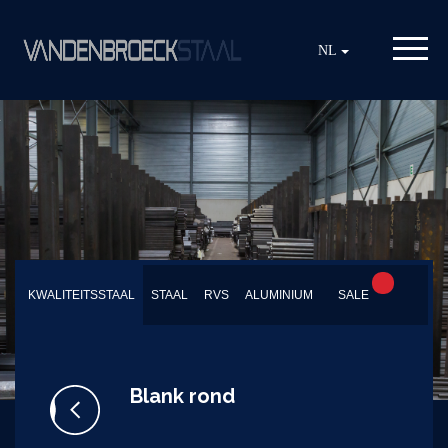
NL
KWALITEITSSTAAL
STAAL
RVS
ALUMINIUM
SALE
Blank rond