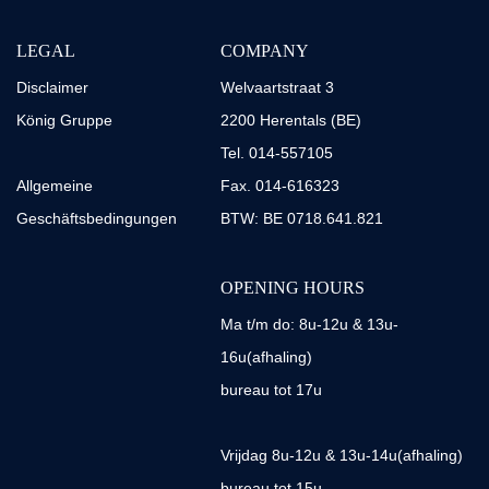
LEGAL
COMPANY
Disclaimer
Welvaartstraat 3
König Gruppe
2200 Herentals (BE)
Tel. 014-557105
Allgemeine
Fax. 014-616323
Geschäftsbedingungen
BTW: BE 0718.641.821
OPENING HOURS
Ma t/m do: 8u-12u & 13u-
16u(afhaling)
bureau tot 17u
Vrijdag 8u-12u & 13u-14u(afhaling)
bureau tot 15u