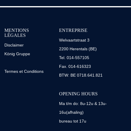
MENTIONS
ENTREPRISE
LÉGALES
Welvaartstraat 3
Disclaimer
2200 Herentals (BE)
König Gruppe
Tel. 014-557105
Fax. 014-616323
Termes et Conditions
BTW: BE 0718.641.821
OPENING HOURS
Ma t/m do: 8u-12u & 13u-
16u(afhaling)
bureau tot 17u